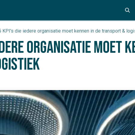
Academy
Over ons
Events
 KPI's die iedere organisatie moet kennen in de transport & logi
iedere organisatie moet k
gistiek