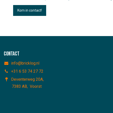
Kom in contact!
Contact
info@bricklog.nl
+31 6 53 74 27 72
Deventerweg 20A
,
7383 AB, Voorst